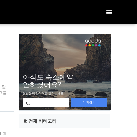
티스토리툴바
 알
 댓글
 댓
있던
 있
게 악
전체 카테고리
니 화