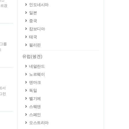
인도네시아
모르겠
으로요
일본
있습
중국
관적으
생성하
캄보디아
태국
로그를
필리핀
트
 사이
유럽(쉥겐)
 들
네덜란드
요?
트맵이
노르웨이
덴마크
에서
독일
그런
벨기에
는 스
편집본
스웨덴
계셨나
스페인
서 편
오스트리아