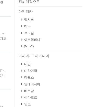
전세계적으로
그런
연회
아메리카
 옆
 기
멕시코
리고
미국
브라질
 코
동광고
아르헨티나
등록
캐나다
켜져있
 자
아시아+오세아니아
를 자
대만
다.
대한민국
면서
라오스
니다.
말레이시아
쁘지
사각
베트남
다.
싱가포르
인도
메인