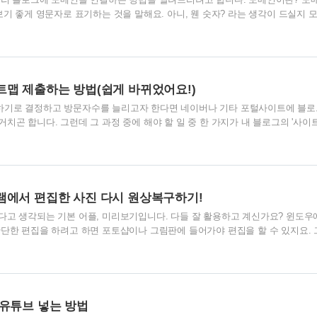
보기 좋게 영문자로 표기하는 것을 말해요. 아니, 웬 숫자? 라는 생각이 드실지 
초반에는 웹사이트의 주소도 숫자로 표기했었어요. 203.236.201.6 이런 식
, 1 두가지로만 돌아가고 있지요!) 그러나 요즘은 보기좋게 영문으로 표기가 되고 
유 국가별로, 기관의 성격별로 다르게 지정하기 때문에 고유의 아이덴티티를 직
그를 운영하는데 도메인은 필수요소는 사실 아니에요. 티스토리에서 블로그를 
). tis..
맵 제출하는 방법(쉽게 바뀌었어요!)
하기로 결정하고 방문자수를 늘리고자 한다면 네이버나 기타 포털사이트에 블
치곤 합니다. 그런데 그 과정 중에 해야 할 일 중 한 가지가 내 블로그의 '사이
전에는 굉장히 복잡했는데, 최근 간편하게 바뀌었어요! 사이트맵? 그게 뭔가요?!
서 접근 가능한 페이지 목록을 정리해 놓은 것이에요. 왜 우리가 어떤 사이트에
만, 이를 한 번에 볼 수 있게 정리해놓은 '사이트맵' 페이지가 있는 곳도 있잖아
단에 위치해있는 경우가 많습니다. 서울시청 홈페이지 제일 하단에 보면 사이
이트에 있는 글들을 계층별..
램에서 편집한 사진 다시 원상복구하기!
다고 생각되는 기본 어플, 미리보기입니다. 다들 잘 활용하고 계신가요? 윈도우
단한 편집을 하려고 하면 포토샵이나 그림판에 들어가야 편집을 할 수 있지요. 
 뜨는 뷰어, 미리보기 자체에서 간단한 편집이 가능합니다. 상당히 편해요! 저
하는 티스토리 설명글은 미리보기만으로 작업하고 있습니다. 그런데 가끔 최종 
상황이 생기더라고요 미리보기에서 이전 편집본으로 돌아갈 수 있다는 것 알고 
입니다. 스샷도 다시 안 찍어도 되고 상당히 감사한 기능이죠! 오늘은 미리보기에
 알려드릴게요. 티스토리 블로..
유튜브 넣는 방법