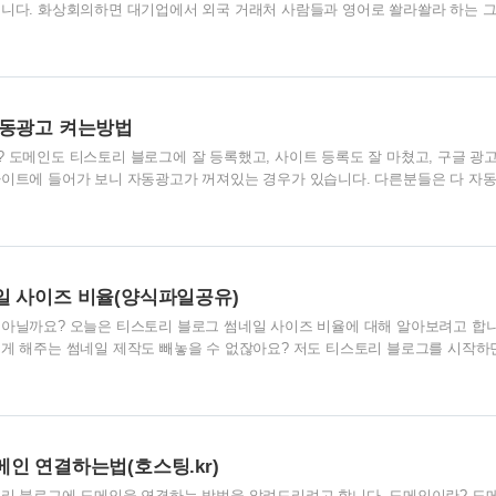
됩니다. 화상회의하면 대기업에서 외국 거래처 사람들과 영어로 쏼라쏼라 하는 
가 하게 될 줄은 몰랐네요. 요즘은 회사 간 미팅도 화상으로 하고, 세미나나 강
하더라고요. 저도 세미나 때문에 화상회의 ZOOM을 설치했습니다. 언제나 이직
죠(코쓱타드). 화상회의 ZOOM은 컴퓨터(윈도우/맥), 스마트폰, 태블릿 등 모든
최고 장점입니다. 기기를 가리지 않기 때문에 윈도우 사용자와 맥북 사용자, 그
트폰이 있으시다면 회..
자동광고 켜는방법
 도메인도 티스토리 블로그에 잘 등록했고, 사이트 등록도 잘 마쳤고, 구글 광고
사이트에 들어가 보니 자동광고가 꺼져있는 경우가 있습니다. 다른분들은 다 자
을 막 받고 알아보니 자동광고를 켜 놓는 것이 좋다고 하는 겁니다. 그런데 제가 
꺼져있더라고요. 갑자기 뭔가 잘못된 기분이 듭니다. 그런데 자동광고는 사실 
것은 아닙니다. 그리고 혹여라도 꺼져있다면 그냥 켜면 됩니다. 걱정하지 마세요.
는 게 좋나요? 자동광고는 구글에서 내 사이트나 블로그에 다양한 방법으로 광고
드광고(글 안에 넣는 광..
일 사이즈 비율(양식파일공유)
 아닐까요? 오늘은 티스토리 블로그 썸네일 사이즈 비율에 대해 알아보려고 합니
이게 해주는 썸네일 제작도 빼놓을 수 없잖아요? 저도 티스토리 블로그를 시작하
넷을 아무리 찾아보아도 '정사각형이면 된다'는 것만 나와있지 정보가 잘 없었습
건가요?) 그래서 정말 정직하게 정사각으로 썸네일을 만들었는데, 영 보기에 예
에서만 보면 외곽부분이 다 잘려나가서 그렇게 보기싫더군요. 최근 글 보기는 직
형인데 정사각형의 중앙부분만 보여주기 때문에 상당히 불만족스럽게 느껴졌습니
에 가져다 써도 어울리는 비율이..
인 연결하는법(호스팅.kr)
토리 블로그에 도메인을 연결하는 방법을 알려드리려고 합니다. 도메인이란? 도