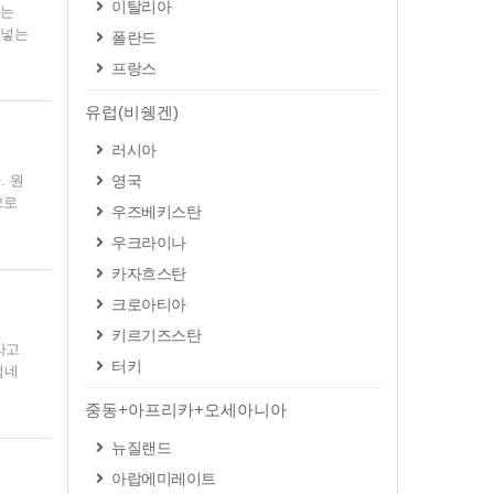
이탈리아
다는
 넣는
폴란드
 자동
프랑스
에 유
관리를
유럽(비쉥겐)
시면
러시아
. 원
영국
으로
우즈베키스탄
 겁
우크라이나
번 구
 프로
카자흐스탄
 안내
크로아티아
키르기즈스탄
)라고
터키
썸네
니다
중동+아프리카+오세아니아
로
국 앱
뉴질랜드
프로그
아랍에미레이트