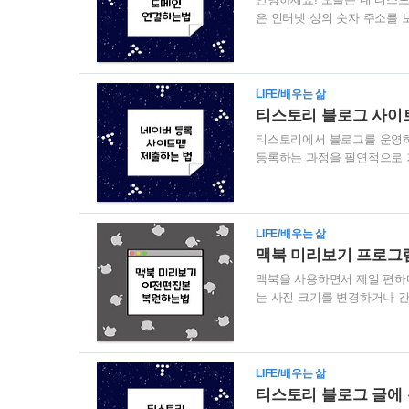
은 인터넷 상의 숫자 주소를 
지만 인터넷이라는 것이 생기고 
^^ (사실 컴퓨터의 연산도 0
니다. 영문주소는 사이트 소
로 나타내기도 합니다. 블로
LIFE/배우는 삶
면 이미 (개인이 설정한 블로그 주소
티스토리 블로그 사이트
티스토리에서 블로그를 운영
등록하는 과정을 필연적으로 거
맵'을 제출하는 일이에요. 예
트맵이란 웹사이트(홈페이지)에
어가면 이것저것 메뉴들이 많지
보통 홈페이지 최상단이나 하
LIFE/배우는 삶
있어요. 이런 식으로 쭉쭉 사
맥북 미리보기 프로그
맥북을 사용하면서 제일 편하
는 사진 크기를 변경하거나 간
데 맥북에서는 사진을 클릭하면
크린샷과 간단한 표기 정도 
이 잘못되어서 되돌려야 할 
요? 이게 진짜 최고 꿀 기능
LIFE/배우는 삶
집 이전 원본으로 돌아가는 법
티스토리 블로그 글에 