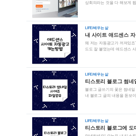
상회의라는 것을 다 해보게 
모습을 상상했었는데, 그걸 제
같은 것도 온라인에서 열기도 
그레이드를 노리고 있기 때문이
기에서 사용 가능하다는 점이 
LIFE/배우는 삶
컴퓨터가 없으신 분들도 스마
내 사이트 애드센스 
왜 저는 자동광고가 꺼져있죠?
드도 잘 붙였는데 애드센스 
가 켜져 있고, 애드센스 승인
하는 사이트들은 자동광고가 
어도, 꺼져있어도 문제 되는 
동광고, 켜는 게 좋나요? 끄
LIFE/배우는 삶
동삽입해주는 기능입니다. 인피
티스토리 블로그 썸네
블로그 글쓰기의 꽃은 썸네일
내 블로그 글의 내용을 돋보
썸네일을 만들고 싶은데 인터
(정말? 정말 정사각이면 되는
않더라고요. 특히 블로그 앱
형형태, 모두 보기는 정사각
LIFE/배우는 삶
티스토리 블로그 썸네일, 어디
티스토리 블로그에 도메
안녕하세요! 오늘은 내 티스