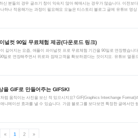
하신 분들의 경우 글쓰기 창이 익숙지 않아 헤매시는 경우가 많습니다. 이전보
하나하나 적응해가는 과정이 필요해요 오늘은 티스토리 블로그 글에 유튜브 영상
다. 네이버의 경우에는 유튜브 영상 주소만 붙여넣으면 바로 영상이 인식되면서
로리의 경우에는 한 가지 과정을 더 거쳐줘야 합니다. 우선 티스토리 블로그 글
플러그인이라는 것을 설치해줘야 합니다. 티스토리에 로그인 하신 다음에 계정
죠? 그중 글을 쓰실 블로그의 설정 메뉴로 들어가줍니다. 왼쪽의 메뉴를 쭉 보
 여기서 우리는 유튜브 영상을 ..
이널컷 90일 무료체험 제공(다운로드 링크)
이 길어지는 요즘, 애플이 파이널컷 프로 무료체험 기간을 90일로 연장했습니다
 90일로 연장해주면서 위로와 잠재고객을 확보하겠다는 것이지요. 유튜브 열풍
영상편집에 손을 대기 시작했다면 파이널컷 프로 구매를 고민해 보신 분들이 많을
 35만 원이라는 금액이 결코 적은 금액이 아니라 설치를 망설이게 되더라고요. 한
에 영상편집 프로그램 치고는 저렴한 가격이긴 하지만 이번 기회를 통해 90일간
는지 테스트해보시고 구매하시면 현명한 구매가 될 것 같습니다. 설치 방법까지
! 먼저 아래 링크를 통..
을 GIF로 만들어주는 GIFSKI
움직이는 사진을 보신 적 있으시지요? GIF(Graphics Interchange Format
 애니메이션 효과를 낼 수 있습니다. 가끔 블로그를 보다보면 특정한 글에서만 
 있는데 동영상이 아니라 GIF이미지를 대표 사진으로 지정해놓으면 그렇게 보입
사진을 썸네일로 해놓았을 때 보다 눈이 가겠지요? 맥북에서 내가 찍은 동영상으
다^^ 오늘 소개해드릴 프로그램은 GIFSKI 라는 프로그램입니다. 앱스토어: 미
: 광고 없음 동영상을 GIF 파일로 손쉽게 바꿔주는 프로그램이에요. 무료이고, 
«
1
2
»