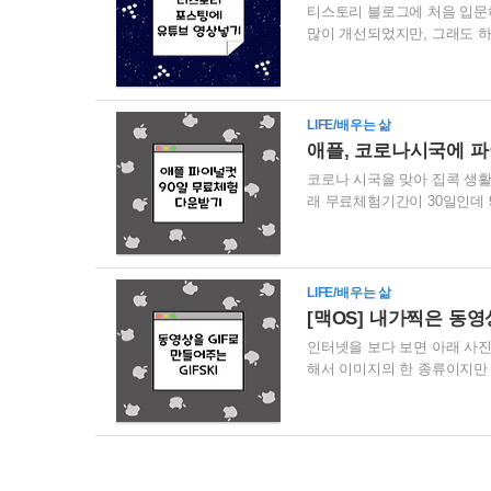
티스토리 블로그에 처음 입문
많이 개선되었지만, 그래도 
방법을 설명해 드리려고 합니
으로 들어갑니다. 하지만 티스
튜브 영상을 넣기 위해서는 
보면 개설한 블로그가 쭉 보이
LIFE/배우는 삶
플러그인이라는 것이 있습니다.
애플, 코로나시국에 파
코로나 시국을 맞아 집콕 생활
래 무료체험기간이 30일인데
제2의 월급을 만들어보고자 
니다. 하지만 300달러, 한화
매하면 영구 소장이 가능하기
그램을 사용해보면서 나와 맞
LIFE/배우는 삶
해 드릴 테니 천천히 따라오세요
[맥OS] 내가찍은 동영상
인터넷을 보다 보면 아래 사진처럼 
해서 이미지의 한 종류이지만
일이 움직여서 눈이 갈 때가
^^ 아무래도 움직이지 않는 
GIF 만드는법 알려드리겠습니
스토어 가격: 무료 기타 사항
램에 광고도 없고 군더더기..