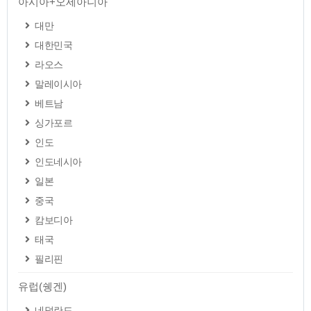
아시아+오세아니아
대만
대한민국
라오스
말레이시아
베트남
싱가포르
인도
인도네시아
일본
중국
캄보디아
태국
필리핀
유럽(쉥겐)
네덜란드