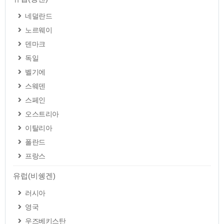
네덜란드
노르웨이
덴마크
독일
벨기에
스웨덴
스페인
오스트리아
이탈리아
폴란드
프랑스
유럽(비쉥겐)
러시아
영국
우즈베키스탄