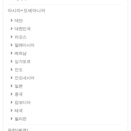
아시아+오세아니아
대만
대한민국
라오스
말레이시아
베트남
싱가포르
인도
인도네시아
일본
중국
캄보디아
태국
필리핀
유럽(쉥겐)