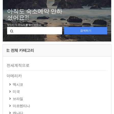
전체 카테고리
전세계적으로
아메리카
멕시코
미국
브라질
아르헨티나
캐나다