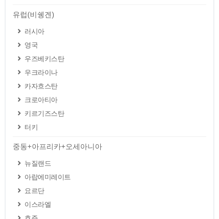
유럽(비쉥겐)
러시아
영국
우즈베키스탄
우크라이나
카자흐스탄
크로아티아
키르기즈스탄
터키
중동+아프리카+오세아니아
뉴질랜드
아랍에미레이트
요르단
이스라엘
호주