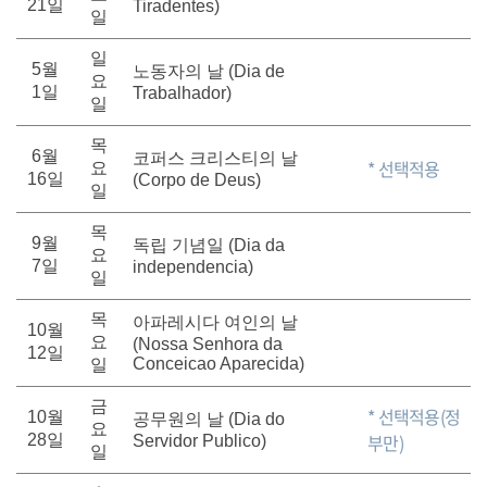
21일
Tiradentes)
일
일
5월
노동자의 날 (Dia de
요
1일
Trabalhador)
일
목
6월
코퍼스 크리스티의 날
* 선택적용
요
16일
(Corpo de Deus)
일
목
9월
독립 기념일 (Dia da
요
7일
independencia)
일
목
아파레시다 여인의 날
10월
요
(Nossa Senhora da
12일
Conceicao Aparecida)
일
금
* 선택적용(정
10월
공무원의 날 (Dia do
요
부만)
28일
Servidor Publico)
일