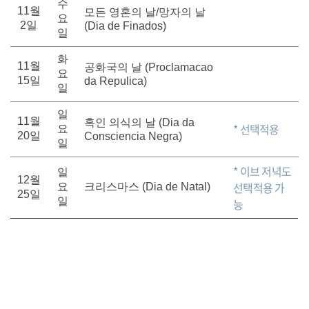
수
11월
모든 영혼의 날/망자의 날
요
2일
(Dia de Finados)
일
화
11월
공화국의 날 (Proclamacao
요
15일
da Repulica)
일
일
11월
흑인 의식의 날 (Dia da
* 선택적용
요
20일
Consciencia Negra)
일
* 이브 저녁도
일
12월
선택적용 가
요
크리스마스 (Dia de Natal)
25일
일
능