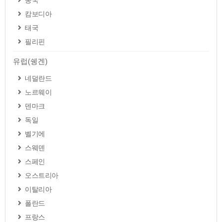
중국
캄보디아
태국
필리핀
유럽(쉥겐)
네덜란드
노르웨이
덴마크
독일
벨기에
스웨덴
스페인
오스트리아
이탈리아
폴란드
프랑스