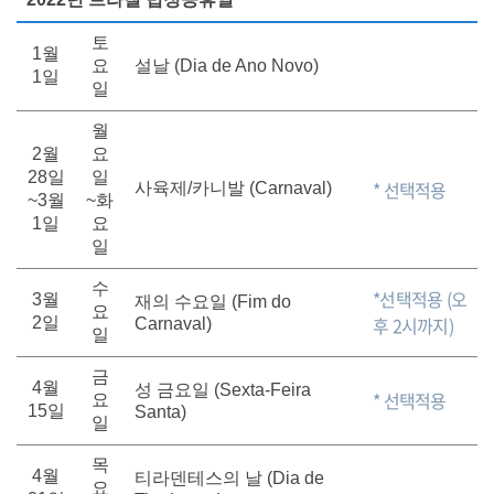
토
1월
요
설날 (Dia de Ano Novo)
1일
일
월
2월
요
28일
일
* 선택적용
사육제/카니발 (Carnaval)
~3월
~화
1일
요
일
수
*선택적용 (오
3월
재의 수요일 (Fim do
요
후 2시까지)
2일
Carnaval)
일
금
4월
성 금요일 (Sexta-Feira
* 선택적용
요
15일
Santa)
일
목
4월
티라덴테스의 날 (Dia de
요