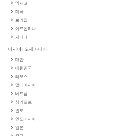
멕시코
미국
브라질
아르헨티나
캐나다
아시아+오세아니아
대만
대한민국
라오스
말레이시아
베트남
싱가포르
인도
인도네시아
일본