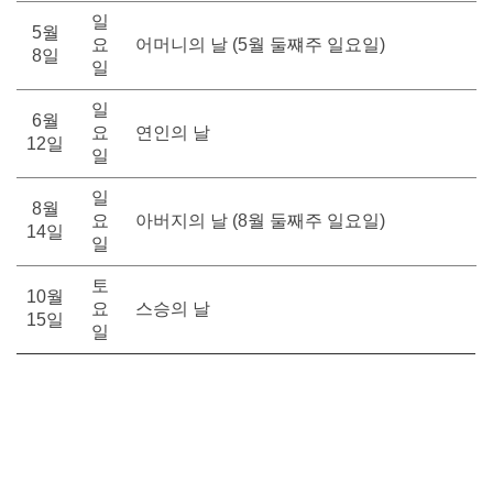
일
5월
요
어머니의 날 (5월 둘쨰주 일요일)
8일
일
일
6월
요
연인의 날
12일
일
일
8월
요
아버지의 날 (8월 둘째주 일요일)
14일
일
토
10월
요
스승의 날
15일
일