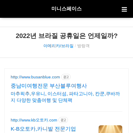
미니스페이스
2022년 브라질 공휴일은 언제일까?
아메리카/브라질
/
방랑객
http://www.busanblue.com
광고
중남미여행전문 부산블루여행사
마추픽추,우유니, 이스터섬, 파타고니아, 칸쿤,쿠바까
지 다양한 맞춤여행 및 단체팩
http://www.kb오토카.com
광고
K-B오토카,카니발 전문기업