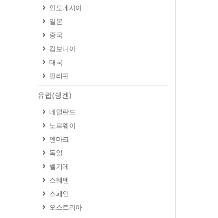
인도네시아
일본
중국
캄보디아
태국
필리핀
유럽(쉥겐)
네덜란드
노르웨이
덴마크
독일
벨기에
스웨덴
스페인
오스트리아