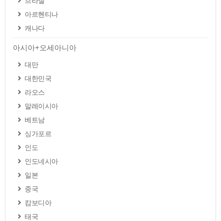
브라질
아르헨티나
캐나다
아시아+오세아니아
대만
대한민국
라오스
말레이시아
베트남
싱가포르
인도
인도네시아
일본
중국
캄보디아
태국