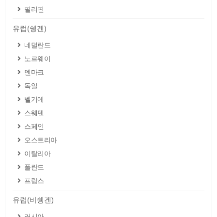
필리핀
유럽(쉥겐)
네덜란드
노르웨이
덴마크
독일
벨기에
스웨덴
스페인
오스트리아
이탈리아
폴란드
프랑스
유럽(비쉥겐)
러시아