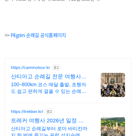
>>
Pilgrim 순례길 공식홈페이지
https://caminotour.kr
광고
산티아고 순례길 전문 여행사
9~10월 가을일정 마감임박
100~800km 코스 매달 출발, 초행자
도 쉽고 편하게 걸을 수 있는 순례길
왕복 항공권 및 숙소, 짐 배송, 여행자
보험, 인솔자 케어 포함
https://trekker.kr/
광고
트레커 여행사 2026년 일정 마
감임박
산티아고 순례길부터 로마 바티칸까
지 한 번에 즐기는 유럽 성지순례 패