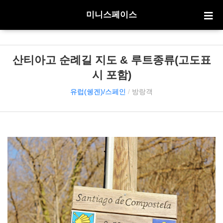
미니스페이스
산티아고 순례길 지도 & 루트종류(고도표
시 포함)
유럽(쉥겐)/스페인
/
방랑객