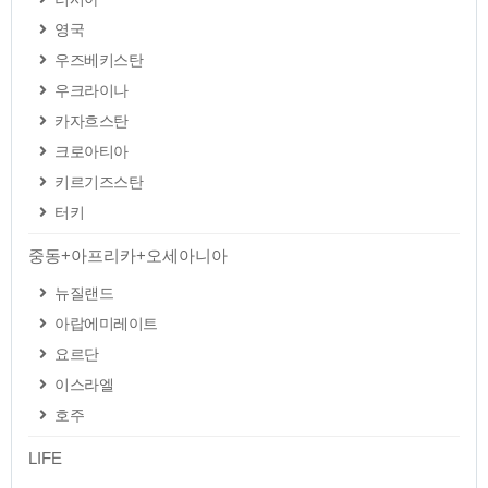
영국
우즈베키스탄
우크라이나
카자흐스탄
크로아티아
키르기즈스탄
터키
중동+아프리카+오세아니아
뉴질랜드
아랍에미레이트
요르단
이스라엘
호주
LIFE