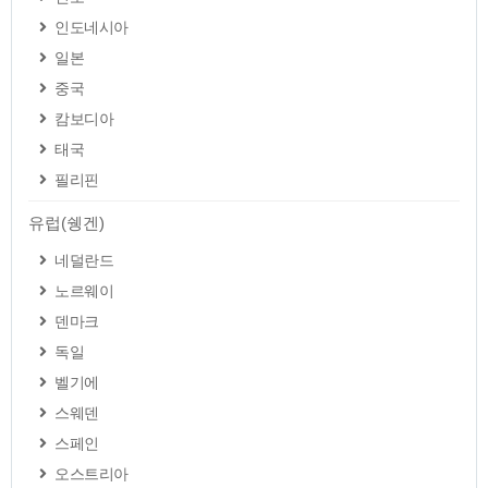
인도네시아
일본
중국
캄보디아
태국
필리핀
유럽(쉥겐)
네덜란드
노르웨이
덴마크
독일
벨기에
스웨덴
스페인
오스트리아