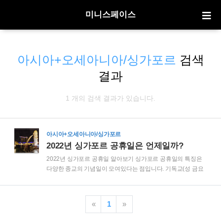
미니스페이스
아시아+오세아니아/싱가포르
검색
결과
1 개의 검색 결과가 있습니다.
아시아+오세아니아/싱가포르
2022년 싱가포르 공휴일은 언제일까?
2022년 싱가포르 공휴일 알아보기 싱가포르 공휴일의 특징은
다양한 종교의 기념일이 모여있다는 점입니다. 기독교(성 금요
일, 크리스마스)와 이슬람교(하리 라야 푸아사, 하리 라야 하지),
힌두교(디파발리), 불교(베삭)의 기념일이 모두 법정 공휴일로
지정되어있습니다. 다양한 인종과 문화가 함께 공존하는 만큼
«
1
»
상당히 독특한 점이기도 합니다. 특히 이런 종교 관련 공휴일은
매년 날짜가 바뀝니다. 부처님 오신 날인 베삭(Vesak)은 음력 4